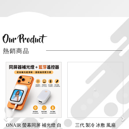
Our Product
熱銷商品
Previous
Ne
ONAIR 螢幕同屏 補光燈 自
三代 製冷 冰敷 風扇