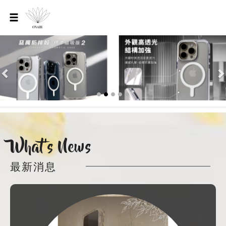
Previous
N
What’s News
最新消息