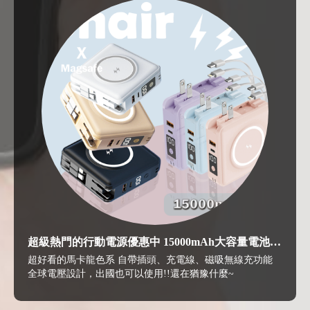
超級熱門的行動電源優惠中 15000mAh大容量電池~
還等什麼快衝阿
超好看的馬卡龍色系 自帶插頭、充電線、磁吸無線充功能
全球電壓設計，出國也可以使用!!還在猶豫什麼~