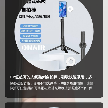
CP值超高的人氣熱銷自拍棒，磁吸快速吸附，多種
角度都搞定
超強磁吸功能，使用不怕夾到手 360度多角度拍攝，俯拍、
仰拍可任意調節 可搭配磁吸補光燈晚上拍照也不怕! 保麗
龍回收