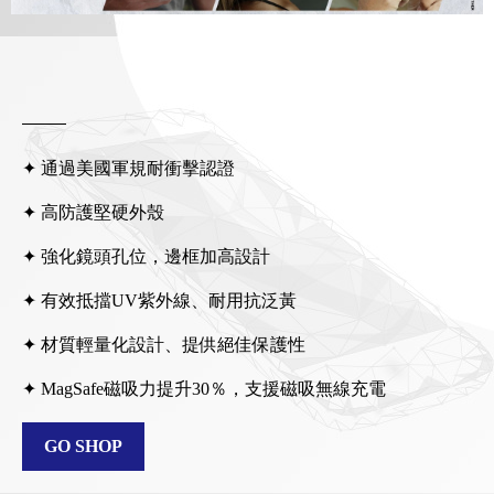
✦ 通過美國軍規耐衝擊認證
✦ 高防護堅硬外殼
✦ 強化鏡頭孔位，邊框加高設計
✦ 有效抵擋UV紫外線、耐用抗泛黃
✦ 材質輕量化設計、提供絕佳保護性
✦ MagSafe磁吸力提升30％，支援磁吸無線充電
GO SHOP