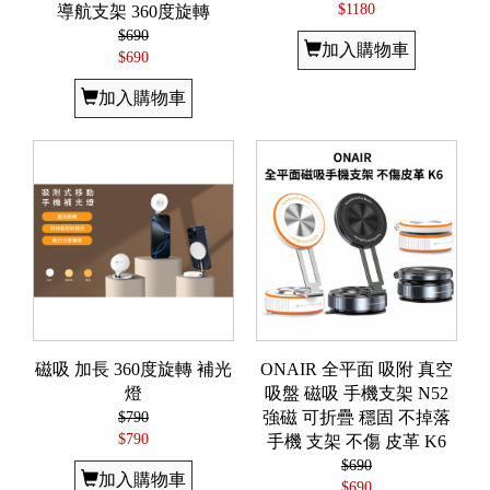
$1180
導航支架 360度旋轉
$690
加入購物車
$690
加入購物車
磁吸 加長 360度旋轉 補光
ONAIR 全平面 吸附 真空
燈
吸盤 磁吸 手機支架 N52
$790
強磁 可折疊 穩固 不掉落
$790
手機 支架 不傷 皮革 K6
$690
加入購物車
$690