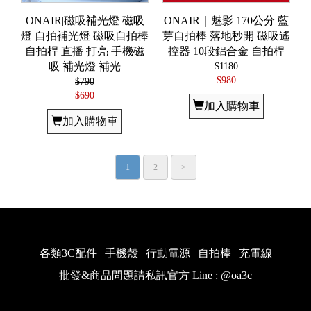
ONAIR|磁吸補光燈 磁吸
ONAIR｜魅影 170公分 藍
燈 自拍補光燈 磁吸自拍棒
芽自拍棒 落地秒開 磁吸遙
自拍桿 直播 打亮 手機磁
控器 ​​​​10段鋁合金 自拍桿
吸 補光燈 補光
$1180
$980
$790
$690
加入購物車
加入購物車
1
2
>
各類3C配件 | 手機殼 | 行動電源 | 自拍棒 | 充電線
批發&商品問題請私訊官方 Line : @oa3c