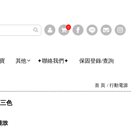
0
寶
其他
✦聯絡我們✦
保固登錄/查詢
首 頁
行動電源
 三色
能放