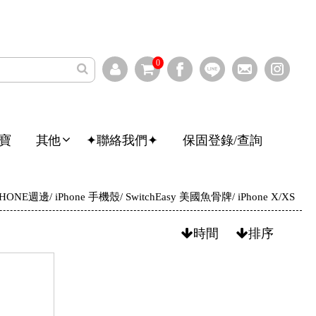
0
寶
其他
✦聯絡我們✦
保固登錄/查詢
PHONE週邊
iPhone 手機殼
SwitchEasy 美國魚骨牌
iPhone X/XS
時間
排序