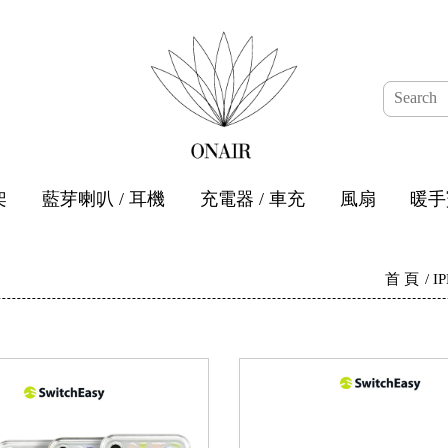
架
藍芽喇叭 / 耳機
充電器 / 車充
風扇
暖手
首 頁
I