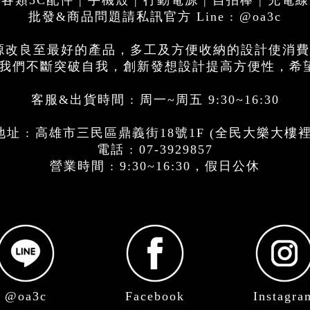
各類3C配件 | 手機殼 | 行動電源 | 自拍棒 | 充電線
批發&商品問題請私訊官方 Line : @oa3c
電源改良至最好的產品，多工及方便收納的設計使消
思，我們不斷突破自我，創新發想設計提高方便性，希
客服&出貨時間 : 周一~周五 9:30~16:30
址 : 高雄市三民區鼎義街18號1F (全民大樂大樓
電話 : 07-3929857
營業時間 : 9:30~16:30，假日公休
@oa3c
Facebook
Instagra