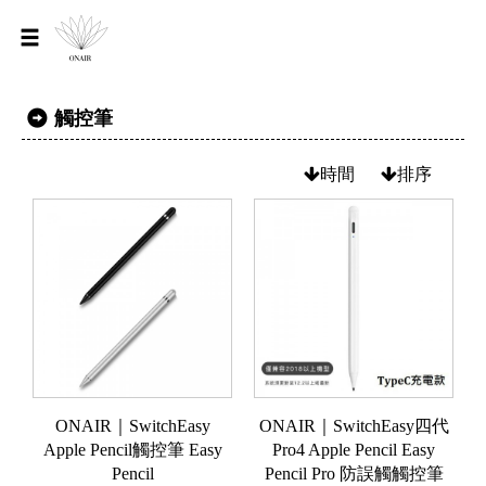
觸控筆
時間
排序
ONAIR｜SwitchEasy
ONAIR｜SwitchEasy四代
Apple Pencil觸控筆 Easy
Pro4 Apple Pencil Easy
Pencil
Pencil Pro 防誤觸觸控筆