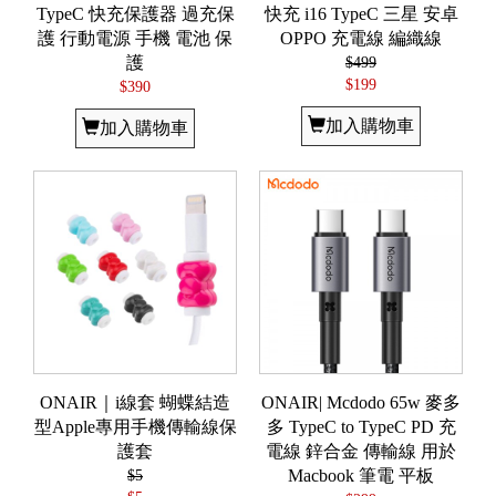
TypeC 快充保護器 過充保
快充 i16 TypeC 三星 安卓
護 行動電源 手機 電池 保
OPPO 充電線 編織線
護
$499
$199
$390
加入購物車
加入購物車
ONAIR｜i線套 蝴蝶結造
ONAIR| Mcdodo 65w 麥多
型Apple專用手機傳輸線保
多 TypeC to TypeC PD 充
護套
電線 鋅合金 傳輸線 用於
$5
Macbook 筆電 平板