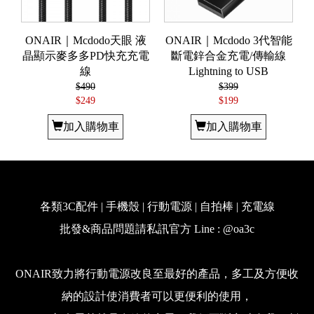
ONAIR｜Mcdodo天眼 液
ONAIR｜Mcdodo 3代智能
晶顯示麥多多PD快充充電
斷電鋅合金充電/傳輸線
線
Lightning to USB
$490
$399
$249
$199
加入購物車
加入購物車
各類3C配件 | 手機殼 | 行動電源 | 自拍棒 | 充電線
批發&商品問題請私訊官方 Line : @oa3c
ONAIR致力將行動電源改良至最好的產品，多工及方便收
納的設計使消費者可以更便利的使用，