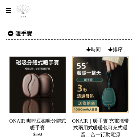
暖手寶
時間
排序
ONAIR 咖啡豆磁吸分體式
ONAIR｜暖手寶 充電攜帶
暖手寶
式兩用式暖暖包可充式暖
$590
蛋二合一行動電源