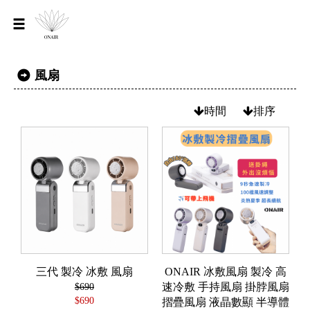
風扇
時間
排序
三代 製冷 冰敷 風扇
ONAIR 冰敷風扇 製冷 高
$690
速冷敷 手持風扇 掛脖風扇
$690
摺疊風扇 液晶數顯 半導體