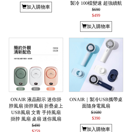
製冷 100檔變速 超強續航
加入購物車
$690
$499
加入購物車
ONAIR 液晶顯示 迷你掛
ONAIR｜製冷USB攜帶桌
脖風扇 掛脖風扇 折疊桌上
面隨身電風扇
USB風扇 文青 手持風扇
$1680
$390
掛脖 風扇 桌扇 迷你風扇
$490
加入購物車
$259