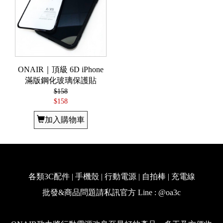
ONAIR｜頂級 6D iPhone
滿版鋼化玻璃保護貼
$158
$158
加入購物車
各類3C配件 | 手機殼 | 行動電源 | 自拍棒 | 充電線
批發&商品問題請私訊官方 Line : @oa3c