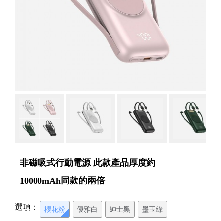
非磁吸式行動電源 此款產品厚度約
10000mAh同款的兩倍
選項：
櫻花粉
優雅白
紳士黑
墨玉綠