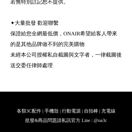
若無特別註記恕不提供。
✦大量批發 歡迎聯繫
保證給您全網最低價，ONAIR希望給客人帶來
的是其他品牌做不到的完美購物
未經本公司授權私自截圖與文字者，一律截圖後
送交委任律師處理
各類3C配件 | 手機殼 | 行動電源 | 自拍棒 | 充電線
批發&商品問題請私訊官方 Line : @oa3c