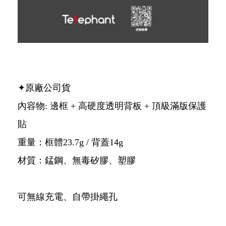
✦原廠公司貨
內容物: 邊框 + 高硬度透明背板 + 頂級滿版保護
貼
重量：框體23.7g / 背蓋14g
材質：錳鋼、無毒矽膠、塑膠
可無線充電、自帶掛繩孔