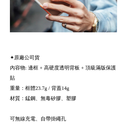
✦原廠公司貨
內容物: 邊框 + 高硬度透明背板 + 頂級滿版保護
貼
重量：框體23.7g / 背蓋14g
材質：錳鋼、無毒矽膠、塑膠
可無線充電、自帶掛繩孔