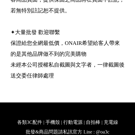
若無特別註記恕不提供。
✦大量批發 歡迎聯繫
保證給您全網最低價，ONAIR希望給客人帶來
的是其他品牌做不到的完美購物
未經本公司授權私自截圖與文字者，一律截圖後
送交委任律師處理
各類3C配件 | 手機殼 | 行動電源 | 自拍棒 | 充電線
批發&商品問題請私訊官方 Line : @oa3c