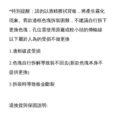
*特別提醒：請勿以酒精擦拭背板，將產生霧化
現象。舊款邊框色塊拆裝困難，不建議自行拆下
更換色塊，孔位需使用原廠或較小頭的傳輸線
以下屬於人為的受損不做更換
1.邊框破皮受損
2.色塊自行拆解導致裝不回去(新款色塊本身不
提供更換)
3.拆裝時導致板金斷裂
退換貨與保固說明: