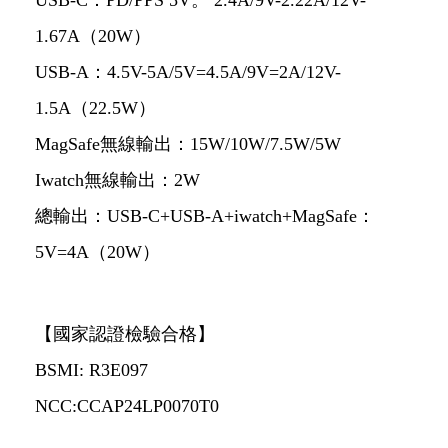
USB-C：PD/PPS 5V。 2.4A/9V-2.22A/12V-
1.67A（20W）
USB-A：4.5V-5A/5V=4.5A/9V=2A/12V-
1.5A（22.5W）
MagSafe無線輸出：15W/10W/7.5W/5W
Iwatch無線輸出：2W
總輸出：USB-C+USB-A+iwatch+MagSafe：
5V=4A（20W）
【國家認證檢驗合格】
BSMI: R3E097
NCC:CCAP24LP0070T0