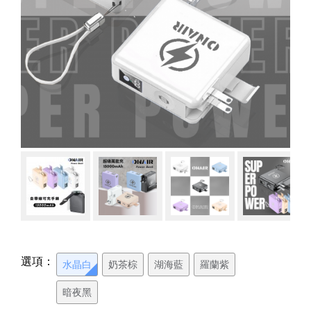
選項：
水晶白
奶茶棕
湖海藍
羅蘭紫
暗夜黑