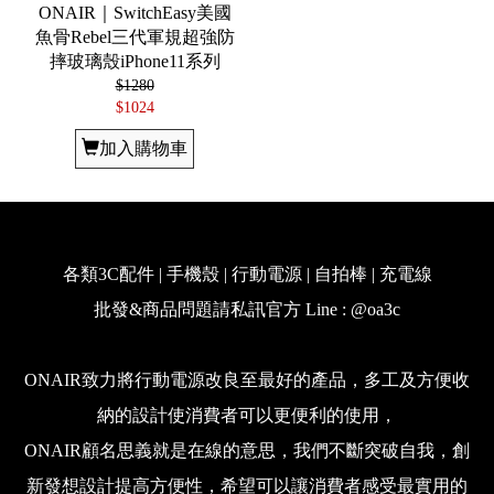
ONAIR｜SwitchEasy美國
魚骨Rebel三代軍規超強防
摔玻璃殼iPhone11系列
$1280
$1024
加入購物車
各類3C配件 | 手機殼 | 行動電源 | 自拍棒 | 充電線
批發&商品問題請私訊官方 Line : @oa3c
ONAIR致力將行動電源改良至最好的產品，多工及方便收
納的設計使消費者可以更便利的使用，
ONAIR顧名思義就是在線的意思，我們不斷突破自我，創
新發想設計提高方便性，希望可以讓消費者感受最實用的